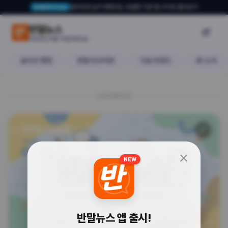
알아두면 삶이 편해지는 유용한 다른 앱·사이트 둘러보기
USERTO.me
국내 대형 병원 10곳 중 9곳 장악, 
반말뉴스

2026년 6월 16일 화요일
실시간 랭킹
반말 인사이트
구글 트렌드
AI 소식
20260616
🔗
프로티아 (키움증권)
close
NEW
반말뉴스 앱 출시!