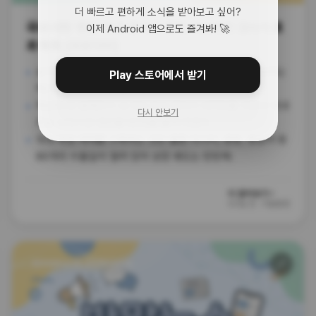
더 빠르고 편하게 소식을 받아보고 싶어?
국내 대형 병원 10곳 중 9곳 장악, 192라인 검사기 효
이제 Android 앱으로도 즐겨봐! 🚀
과 톡톡 [프로티아]
상저하고 계절성 깨고 1분기 영업이익 7.6억 원(YoY +84%)
Play 스토어에서 받기
찍으며 견조한 성장 질주 중이야.
작년에 낸 알레르기-Q 192 검사 장비가 대히트를 치면서 국내
다시 안보기
주요 수탁기관 점유율 60%를 훌쩍 먹었어.
국내 독점 체제를 구축하는 것은 물론 러시아, 중동, 동남아 등
80개국 수출길이 열려 있어 성장 궤도는 탄탄해.
더 알아보기 ›
53일 전
·
키움증권
🔗
하이비젼시스템 (유진투자증권)