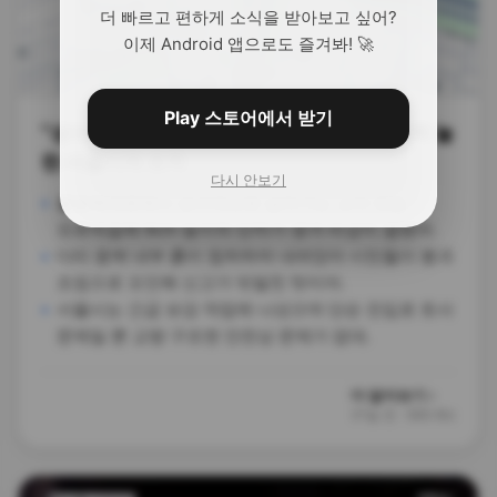
더 빠르고 편하게 소식을 받아보고 싶어?
이제 Android 앱으로도 즐겨봐! 🚀
Play 스토어에서 받기
“성수대교 내려앉는 중” 신고 폭주하자 화들짝 놀
란 서울시의 조치
다시 안보기
올림픽대로에서 성수대교로 넘어가는 교각 진입
오르막길에 9cm 높이의 단차가 생겨 비상이 걸렸어.
다리 옹벽 내부 흙이 침하하며 내려앉아 시민들이 붕괴
조짐으로 오인해 신고가 빗발친 탓이야.
서울시는 긴급 보강 작업에 나섰으며 단순 진입로 토사
문제일 뿐 교량 구조엔 안전상 문제가 없대.
더 알아보기 ›
31일 전
·
SBS Biz