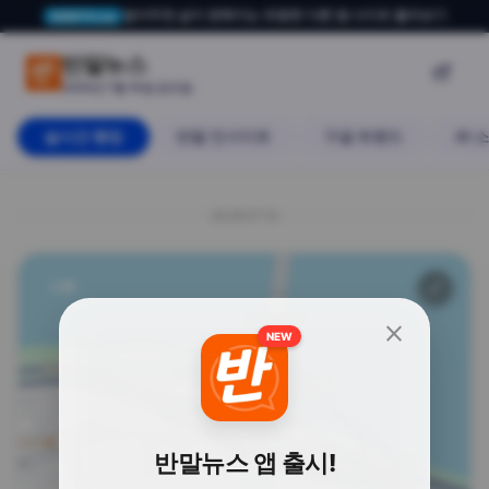
알아두면 삶이 편해지는 유용한 다른 앱·사이트 둘러보기
USERTO.me
“성수대교 내려앉는 중” 신고 
반말뉴스

2026년 7월 10일 금요일
실시간 랭킹
반말 인사이트
구글 트렌드
AI 
20260710
사회
🔗
close
NEW
반말뉴스 앱 출시!