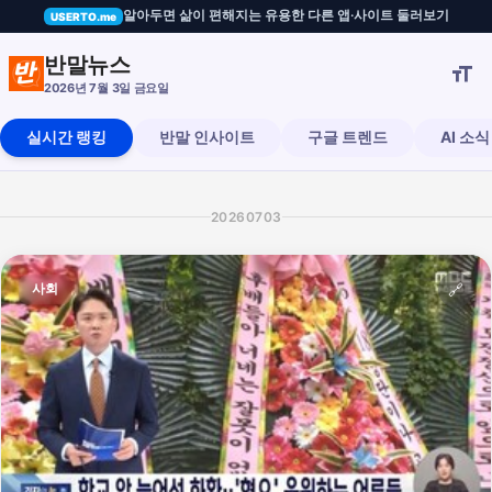
알아두면 삶이 편해지는 유용한 다른 앱·사이트 둘러보기
USERTO.me
 망친다" MBC 앵커의 촌철살인
반말뉴스

2026년 7월 3일 금요일
실시간 랭킹
반말 인사이트
구글 트렌드
AI 소식
20260703
사회
🔗