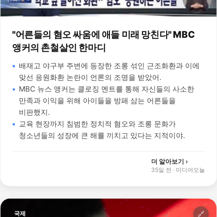
"어른들의 혐오 싸움에 애들 미래 망친다" MBC
앵커의 촌철살인 한마디
배재고 야구부 주변에 등장한 조롱 섞인 근조화환과 이에
맞선 응원화환 논란이 언론의 조명을 받았어.
MBC 뉴스 앵커는 클로징 멘트를 통해 자신들의 사소한
만족과 이익을 위해 아이들을 방패 삼는 어른들을
비판했지.
교육 현장까지 침범한 정치적 혐오와 조롱 문화가
청소년들의 성장에 큰 해를 끼치고 있다는 지적이야.
더 알아보기 ›
35일 전
·
미디어오늘
국제
🔗