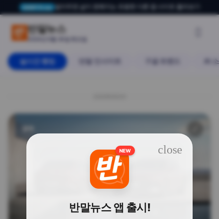
알아두면 삶이 편해지는 유용한 다른 앱·사이트 둘러보기
USERTO.me
“차 사려다 피 봤다” 내일부터 
반말뉴스

2026년 6월 30일 화요일
실시간 랭킹
반말 인사이트
구글 트렌드
AI 
20260630
경제
🔗
close
NEW
반말뉴스 앱 출시!