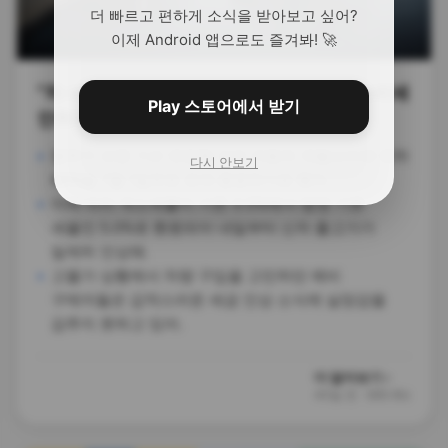
더 빠르고 편하게 소식을 받아보고 싶어?
이제 Android 앱으로도 즐겨봐! 🚀
“차 사려다 피 봤다” 내일부터 자동차 개별소비세
Play 스토어에서 받기
인하 혜택 전격 종료
정부가 오랜 기간 연장해 오던 자동차 개별소비세 인하
다시 안보기
혜택을 7월 1일부로 전격 종료하기로 했어.
이에 따라 개소세율이 기존 3.5%에서 법정 기본
세율인 5.0%로 환원되어 내일부터 신차 출고가가
일제히 인상돼.
고물가 상황에서 차량 구입을 고민하던 예비
구매자들은 갑작스러운 세금 인상 소식에 실망감을
감추지 못하고 있어.
더 알아보기 ›
40일 전
·
SBS Biz