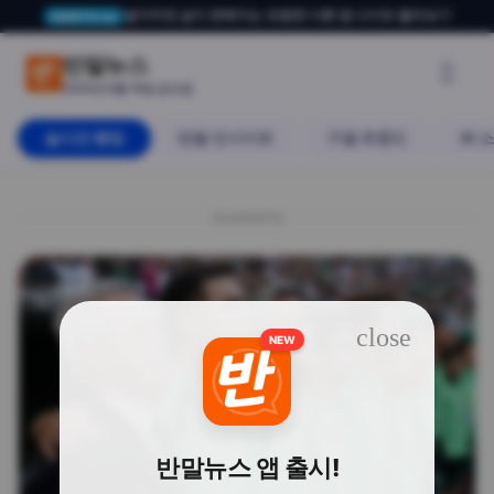
알아두면 삶이 편해지는 유용한 다른 앱·사이트 둘러보기
USERTO.me
“머리 노랗게 염색한 거 맘에 안
반말뉴스

2026년 6월 19일 금요일
실시간 랭킹
반말 인사이트
구글 트렌드
AI 
20260619
스포츠
🔗
close
NEW
반말뉴스 앱 출시!