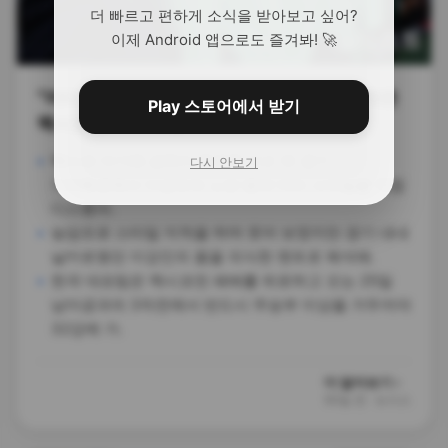
더 빠르고 편하게 소식을 받아보고 싶어?
이제 Android 앱으로도 즐겨봐! 🚀
“머리 노랗게 염색한 거 맘에 안 들어” 한국 꺾은
Play 스토어에서 받기
멕시코 감독의 도발
멕시코 아기레 감독이 한국을 이긴 뒤 경기
다시 안보기
기자회견에서 이강인의 노란 염색 머리 스타일을 직접
디스했어.
농담조로 스타일 지적을 하며 웃어 보였지만 경기 내내
날카로웠던 이강인의 폼을 의식한 멘트로 해석돼.
한국 대표팀은 멕시코전 패배를 뒤로하고 오는 25일
남아공과의 3차전에서 반드시 무승부 이상을 거두어야
32강에 가.
더 알아보기 ›
50일 전
·
뉴시스