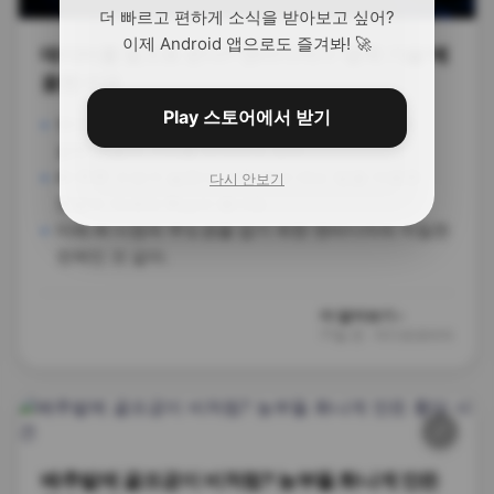
더 빠르고 편하게 소식을 받아보고 싶어?
이제 Android 앱으로도 즐겨봐! 🚀
데이터를 빛으로 쏜다? 엔비디아가 '광학 기술'에
꽂힌 이유
Play 스토어에서 받기
엔비디아가 칩 간 데이터 전송 속도를 높이기 위해
광학 기술에 거액을 투자하고 있어.
AI 추론 수요가 늘면서 기존 전선 대신 빛을 이용한
다시 안보기
전송이 차세대 핵심이 됐거든.
미래 AI 시장의 주도권을 잡기 위한 엔비디아의 치밀한
전략인 것 같아.
더 알아보기 ›
71일 전
·
지디넷코리아
사회
🔗
배추밭에 골프공이 비처럼? 농부들 화나게 만든