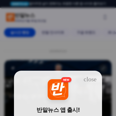
알아두면 삶이 편해지는 유용한 다른 앱·사이트 둘러보기
USERTO.me
데이터를 빛으로 쏜다? 엔비디아가
반말뉴스

2026년 5월 30일 토요일
실시간 랭킹
반말 인사이트
구글 트렌드
AI 
20260530
🔗
IT
close
NEW
반말뉴스 앱 출시!