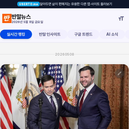
알아두면 삶이 편해지는 유용한 다른 앱·사이트 둘러보기
USERTO.me
비오냐, 차기 대선의 숨은 주인공
반말뉴스

2026년 5월 8일 금요일
실시간 랭킹
반말 인사이트
구글 트렌드
AI 소식
20260508
🔗
국제