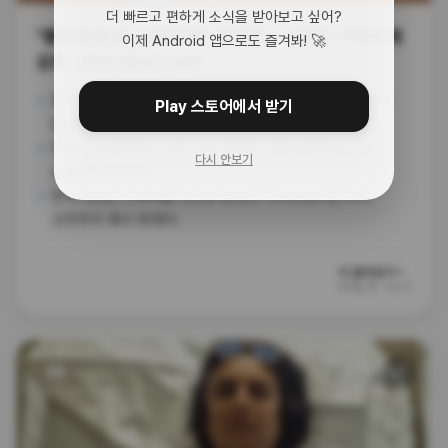
더 빠르고 편하게 소식을 받아보고 싶어?
"충주맨 퇴사는 재앙이야" 후임자가 100만 구독자 찍
이제 Android 앱으로도 즐겨봐! 🚀
으면 그만두겠다는 이유
충주시 유튜브의 전설 '충주맨' 후임 최지호 주무관이 80만
Play 스토어에서 받기
달성 기념 소감을 밝혔어.
전임자의 빈자리가 너무 커서 매일이 재앙 같다며 솔직한
다시 안보기
심경을 털어놨대.
만약 100만 구독자를 찍으면 본인도 사직하겠다는 파격
선언까지 해서 화제야.
더 알아보기 ›
94일 전
·
뉴스1
🔗
생활