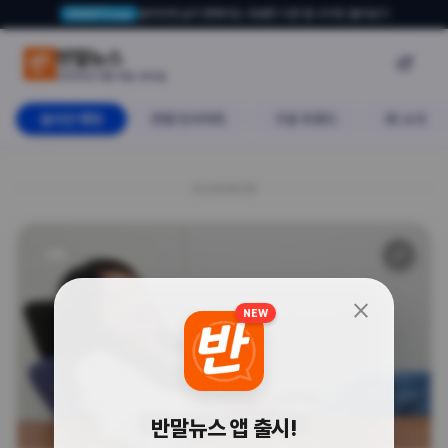
알아두면 삶이 편해지는 유용한 다른 앱·사이트 둘러보기
USERTO.me
"충주맨 퇴사는 재앙이야" 후임자가
반말뉴스

2026년 5월 6일 수요일
실시간 랭킹
반말 인사이트
구글 트렌드
AI 소식
20260506
🔗
사회
close
NEW
반말뉴스 앱 출시!