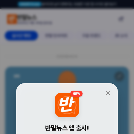
알아두면 삶이 편해지는 유용한 다른 앱·사이트 둘러보기
USERTO.me
신라젠부터 삼천당까지... 제약·바이
반말뉴스

2026년 4월 24일 금요일
실시간 랭킹
반말 인사이트
구글 트렌드
AI 소식
20260424
🔗
경제
close
NEW
반말뉴스 앱 출시!