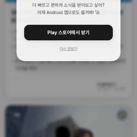
더 빠르고 편하게 소식을 받아보고 싶어?
신라젠부터 삼천당까지... 제약·바이오주 '버블 잔혹사'
이제 Android 앱으로도 즐겨봐! 🚀
또 반복되나?
국내 제약·바이오 주식들이 급등 뒤에 폭락하는 패턴이 또
Play 스토어에서 받기
나와서 투자자들이 불안해해.
최근 삼천당제약 논란을 보면서 예전 신라젠 사태를 떠올리는
다시 안보기
사람이 많아.
K-바이오가 거품 빼고 진짜 신뢰를 회복할 수 있을지 냉정하게
지켜볼 때야.
더 알아보기 ›
107일 전
·
더스쿠프
🔗
사회