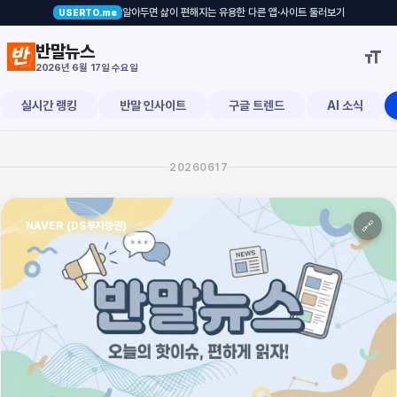
알아두면 삶이 편해지는 유용한 다른 앱·사이트 둘러보기
USERTO.me
 모델로 영리하게 [NAVER]
반말뉴스

2026년 6월 17일 수요일
실시간 랭킹
반말 인사이트
구글 트렌드
AI 소식
20260617
🔗
NAVER (DS투자증권)