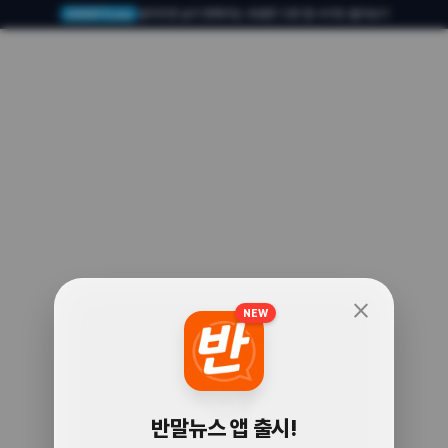
알아두면 삶이 편해지는 유용한 다른 앱·사이트 둘러보기
USERTO.me
close
NEW
🧐
반말뉴스 앱 출시!