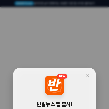
알아두면 삶이 편해지는 유용한 다른 앱·사이트 둘러보기
USERTO.me
close
NEW
🧐
반말뉴스 앱 출시!