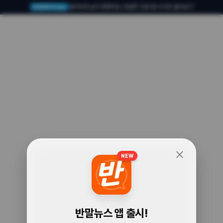
알아두면 삶이 편해지는 유용한 다른 앱·사이트 둘러보기
USERTO.me
close
NEW
🧐
반말뉴스 앱 출시!