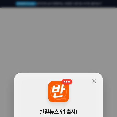
알아두면 삶이 편해지는 유용한 다른 앱·사이트 둘러보기
USERTO.me
close
NEW
🧐
반말뉴스 앱 출시!