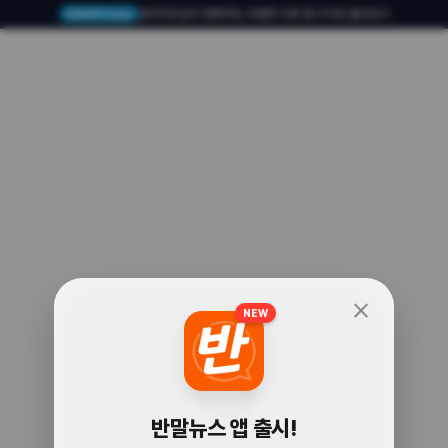
알아두면 삶이 편해지는 유용한 다른 앱·사이트 둘러보기
USERTO.me
close
NEW
🧐
반말뉴스 앱 출시!