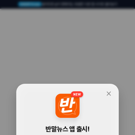
알아두면 삶이 편해지는 유용한 다른 앱·사이트 둘러보기
USERTO.me
close
NEW
🧐
반말뉴스 앱 출시!