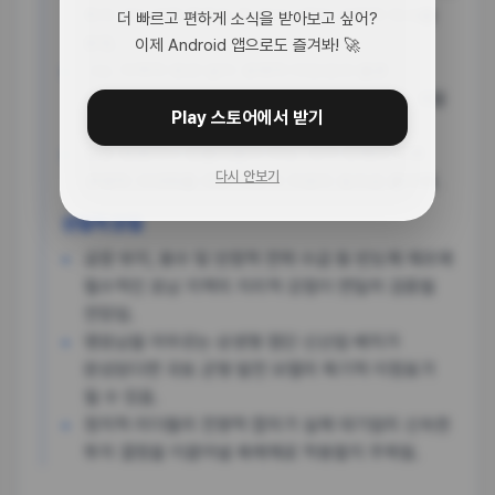
투자 가능성에 홍준표 전 대구시장이 긍정적 의사를
더 빠르고 편하게 소식을 받아보고 싶어?
밝힘.
이제 Android 앱으로도 즐겨봐! 🚀
그는 지역적 편견 없이 경제적 타당성과 물류
인프라가 확보된다면 호남에 대단지가 들어서는 것을
Play 스토어에서 받기
적극 환영한다고 언급함.
단순 정쟁이나 포퓰리즘이 아닌, 국가 전체의 미래
다시 안보기
경쟁력 극대화를 위한 대승적 차원의 동의로 풀이돼.
산업적 관점
공장 부지, 용수 및 안정적 전력 수급 등 반도체 제조에
필수적인 호남 지역의 지리적 강점이 면밀히 검증될
전망임.
영호남을 아우르는 상생형 첨단 신산업 배치가
완성된다면 국토 균형 발전 모델의 획기적 이정표가
될 수 있음.
정치적 리더들의 전향적 합의가 실제 대기업의 신속한
투자 결정을 이끌어낼 촉매제로 작용할지 주목됨.