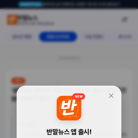
알아두면 삶이 편해지는 유용한 다른 앱·사이트 둘러보기
USERTO.me
'삼전닉스 호남行' 가능성에 홍준표 "
반말뉴스

2026년 6월 28일 일요일
실시간 랭킹
반말 인사이트
구글 트렌드
AI 소식
20260628
정치
'삼전닉스 호남行' 가능성에 홍준표 "호남 입지 조건
close
NEW
된다면 반도체 단...
이슈 배경
반말뉴스 앱 출시!
삼성전자와 SK하이닉스의 호남 반도체 메가 클러스터