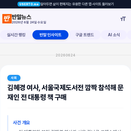
알아두면 삶이 편해지는 유용한 다른 앱·사이트 둘러보기
USERTO.me
석해 문재인 전 대통령 책 구매
반말뉴스

2026년 6월 24일 수요일
실시간 랭킹
반말 인사이트
구글 트렌드
AI 소식
20260624
사회
김혜경 여사, 서울국제도서전 깜짝 참석해 문
재인 전 대통령 책 구매
사건 개요