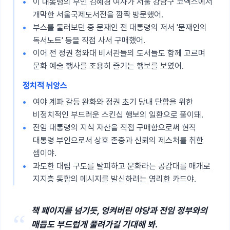
이 대통령의 부인 김혜경 여사가 서울 강남구 코엑스에서
개막한 서울국제도서전을 깜짝 방문했어.
부스를 둘러보던 중 문재인 전 대통령의 저서 '문재인의
독서노트' 등을 직접 사서 구매했어.
이어 전 정권 청와대 비서관들의 도서들도 함께 고르며
문화 예술 행사를 조용히 즐기는 행보를 보였어.
정치적 뉘앙스
여야 계파 갈등 완화와 정권 초기 당내 단합을 위한
비정치적인 부드러운 스킨십 행보의 일환으로 풀이돼.
전임 대통령의 지식 자산을 직접 구매함으로써 현직
대통령 부인으로서 상호 존중과 신뢰의 제스처를 취한
셈이야.
과도한 대립 구도를 탈피하고 문화라는 공감대를 매개로
지지층 통합의 메시지를 발신하려는 영리한 카드야.
책 페이지를 넘기듯, 엉켜버린 야당과 전임 정부와의
“
매듭도 부드럽게 풀려가길 기대해 봐.