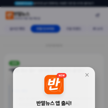
알아두면 삶이 편해지는 유용한 다른 앱·사이트 둘러보기
USERTO.me
“땡큐 젠슨 황!” 네이버 웃고 현대차
반말뉴스

2026년 6월 9일 화요일
실시간 랭킹
반말 인사이트
구글 트렌드
AI 소식
20260609
경제
“땡큐 젠슨 황!” 네이버 웃고 현대차 울었다
close
NEW
이슈 배경
젠슨 황 엔비디아 CEO의 긍정적 발언에 네이버와
반말뉴스 앱 출시!
두산로보틱스 등 AI 관련주들이 급등했어.