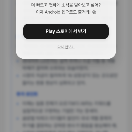
반면 LG전자와 현대차 등 전통적인 제조 대형주들은
더 빠르고 편하게 소식을 받아보고 싶어?
코스피 반등장에서도 오히려 낙폭을 키웠지.
이제 Android 앱으로도 즐겨봐! 🚀
글로벌 AI 거물의 말 한마디에 국내 증시의 섹터별
희비가 극명하게 갈린 하루였어.
Play 스토어에서 받기
종목별 희비
네이버는 AI 생태계 확대 기대감에, 두산로보틱스는
다시 안보기
로봇과 AI의 결합 수혜주로 부각되며 웃었어.
현대차와 LG전자는 실적 우려나 수급 이탈 등 개별
악재가 겹치며 소외되는 모습이었지.
시장의 자금이 철저하게 'AI 성장성'이 있는 곳으로만
쏠리는 편중 현상이 심화되고 있어.
투자 포인트
이제는 업종 전체가 오르기보다 AI라는 키워드를
실질적으로 구현하는 기업만 가는 장세야.
글로벌 빅테크 리더들의 발언이 국내 개별 종목의
주가를 결정하는 강력한 변수가 됐음을 명심해야 해.