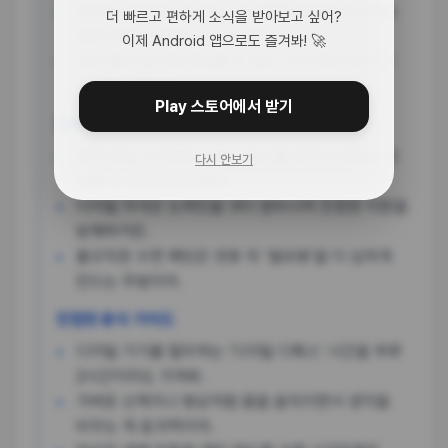
단순히 아무것도 안 하는 게 진정한 휴식이 아니라는
더 빠르고 편하게 소식을 받아보고 싶어?
전문가들의 지적이 나오고 있어.
이제 Android 앱으로도 즐겨봐! 🚀
뇌와 몸이 동시에 회복할 수 있는 ‘의식적인 휴식’이
필요한 시점이야.
Play 스토어에서 받기
잘못된 휴식 습관
하루 종일 스마트폰 쇼츠나 릴스를 보며 누워있는 건
다시 안보기
뇌를 더 피곤하게 만들어.
디지털 자극은 도파민을 과다 분비시켜 진정한 이완을
방해하거든.
불규칙한 수면 패턴은 연휴 뒤 ‘월요병’을 더 심하게
만드는 주범이야.
진정한 휴식 가이드
디지털 기기를 멀리하는 ‘디지털 디톡스’ 시간을 하루
2시간이라도 가져봐.
가벼운 산책이나 명상처럼 몸을 움직이면서 생각을
비우는 게 효과적이야.