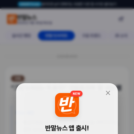
알아두면 삶이 편해지는 유용한 다른 앱·사이트 둘러보기
USERTO.me
“그냥 누워있는 게 휴식?” 연휴에 진짜
반말뉴스

2026년 4월 30일 목요일
실시간 랭킹
반말 인사이트
구글 트렌드
AI 소식
20260430
생활
“그냥 누워있는 게 휴식?” 연휴에 진짜 ‘잘’ 쉬는 법
close
NEW
이슈 배경
황금연휴를 앞두고 많은 사람이 휴식을 계획하지만,
반말뉴스 앱 출시!
정작 쉬어도 피곤한 경우가 많아.