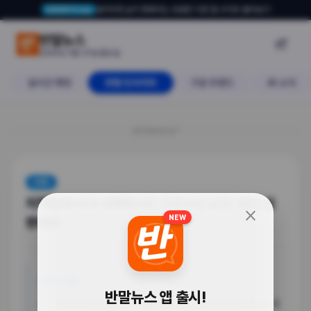
알아두면 삶이 편해지는 유용한 다른 앱·사이트 둘러보기
USERTO.me
지적장애 아내 성매매시킨 인면수심 
반말뉴스

2026년 4월 27일 월요일
실시간 랭킹
반말 인사이트
구글 트렌드
AI 소식
20260427
사회
지적장애 아내 성매매시킨 인면수심 남편, 법의 심
close
NEW
판대로
사건 개요
반말뉴스 앱 출시!
지적장애가 있는 아내를 3년 동안 성매매업소에 보내