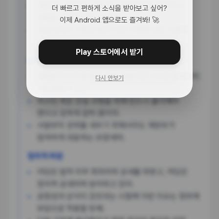
재판부는 정당한 사유 없는 불출석이라 판단하고
더 빠르고 편하게 소식을 받아보고 싶어?
과태료 300만 원을 부과했지.
이제 Android 앱으로도 즐겨봐! 🚀
고위 공직자 가족의 법적 의무 이행에 대한 사회적
논란이 다시 불붙었어.
Play 스토어에서 받기
법적 조치
과태료 부과 이후에도 계속 불응하면 구인장 발부까지
다시 안보기
가능해질 수 있어.
피고인 측은 진실 규명을 위해 반드시 출석해야
한다고 강하게 압박 중이야.
사법부의 권위를 세우기 위해서라도 재판부가
엄격하게 대응하는 모양새야.
정치적 파장
야당은 법적 의무 회피라며 공세를 퍼붓고, 여당은
정치적 공세라며 방어하고 있어.
공정성과 상식이 강조되는 시점에 이번 이슈는 정부에
부담으로 작용할 듯해.