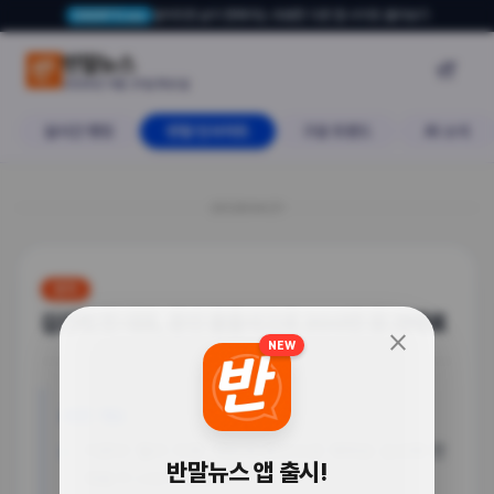
알아두면 삶이 편해지는 유용한 다른 앱·사이트 둘러보기
USERTO.me
김건희 전 대표, 증인 불출석으로 3
반말뉴스

2026년 4월 21일 화요일
실시간 랭킹
반말 인사이트
구글 트렌드
AI 소식
20260421
정치
김건희 전 대표, 증인 불출석으로 300만 원 과태료
close
NEW
사건 개요
이른바 '쥴리 의혹' 재판에 증인으로 채택된 김건희 전
반말뉴스 앱 출시!
대표가 나오지 않았어.