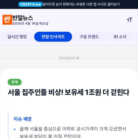
알아두면 삶이 편해지는 유용한 다른 앱·사이트 둘러보기
USERTO.me
더 걷힌다
반말뉴스

2026년 4월 16일 목요일
실시간 랭킹
반말 인사이트
구글 트렌드
AI 소식
20260416
경제
서울 집주인들 비상! 보유세 1조원 더 걷힌다
이슈 배경
올해 서울을 중심으로 아파트 공시가격이 크게 오르면서
보유세 부담이 확 커질 전망이야.