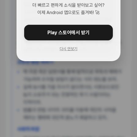
농지를 취득해 시세 차익을 노렸다는 의혹이
더 빠르고 편하게 소식을 받아보고 싶어?
제기됐어.
이제 Android 앱으로도 즐겨봐! 🚀
뉴스타파 보도에 따르면 백 의원은 법의 허점을
이용해 자경 의무 없이 농지를 사고팔며 재산을
Play 스토어에서 받기
불렸다고 해.
'경자유전'의 원칙을 명시한 헌법 정신을 국회의원이
다시 안보기
정면으로 위반했다는 비판이 거세.
교묘한 법망 피하기
백 의원 측은 답변서를 통해 법적으로 취득과 매매가
가능하며 조치할 방법이 없다는 식의 태도를 보여.
실제 농사를 지을 의사가 없으면서도 서류상으로만
농지 소유주가 되는 전형적인 투기 수법이라는
지적이야.
법률과 헌법 사이의 괴리를 이용해 개인의 사익을
채우는 행태에 국민적 분노가 폭발하고 있지.
사회적 파장