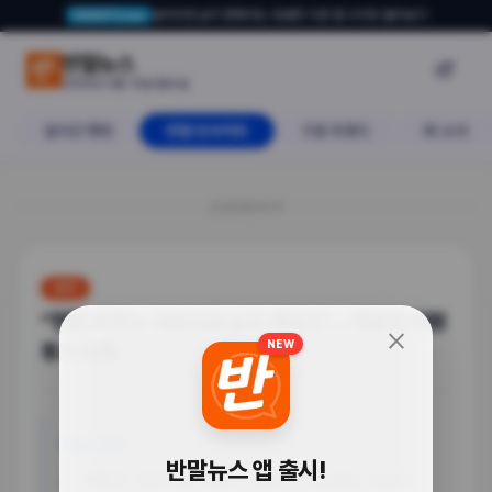
알아두면 삶이 편해지는 유용한 다른 앱·사이트 둘러보기
USERTO.me
“헌법 비웃는 국회의원 농지 재테크”.
반말뉴스

2026년 4월 13일 월요일
실시간 랭킹
반말 인사이트
구글 트렌드
AI 소식
20260413
정치
“헌법 비웃는 국회의원 농지 재테크”... 백종헌 의원
close
NEW
투기 의혹
이슈 배경
반말뉴스 앱 출시!
백종헌 국민의힘 의원이 농부가 아님에도 대규모