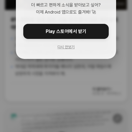
더 빠르고 편하게 소식을 받아보고 싶어?
이제 Android 앱으로도 즐겨봐! 🚀
8% 폭락에 '강제 종료', 오늘 한국 증시 검은 월요일이
야?
Play 스토어에서 받기
코스피가 장중 8% 넘게 빠지면서 매매를 20분간 중단시키는
서킷브레이커가 전격 발동됐어.
다시 안보기
반도체주 조정에 글로벌 공포 심리가 확산되면서 코스닥까지
사이드카가 걸린 심각한 상황이야.
역대급 하락세에 투자자들 패닉이 심한데, 이럴 때일수록
냉정하게 시장을 지켜봐야 해.
더 알아보기 ›
62일 전
·
네이버뉴스
🔗
챗gpt (검색량 : 10000)