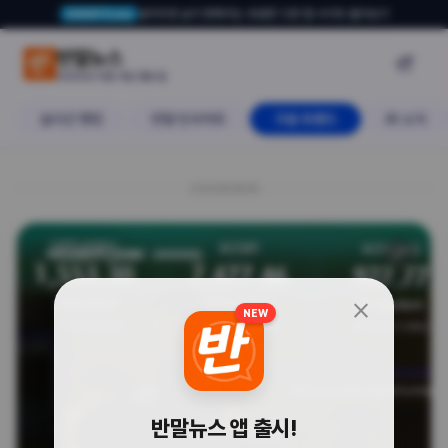
알아두면 삶이 편해지는 유용한 다른 앱·사이트 둘러보기
USERTO.me
8% 폭락에 '강제 종료', 오늘 한국
반말뉴스

2026년 6월 8일 월요일
실시간 랭킹
반말 인사이트
구글 트렌드
AI 소식
20260608
🔗
서킷브레이커 (검색량 : 20000)
close
NEW
반말뉴스 앱 출시!