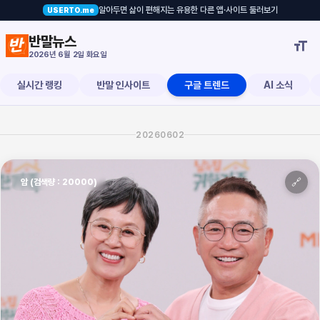
알아두면 삶이 편해지는 유용한 다른 앱·사이트 둘러보기
USERTO.me
눈물
반말뉴스

2026년 6월 2일 화요일
실시간 랭킹
반말 인사이트
구글 트렌드
AI 소식
20260602
🔗
암 (검색량 : 20000)