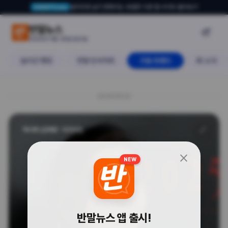
알아두면 삶이 편해지는 유용한 다른 앱·사이트 둘러보기
USERTO.me
박나래부터 김규리까지! 유명 연예인
반말뉴스

2026년 5월 22일 금요일
실시간 랭킹
반말 인사이트
구글 트렌드
AI 소식
20260522
🔗
박나래 (검색량 : 5000)
close
NEW
반말뉴스 앱 출시!