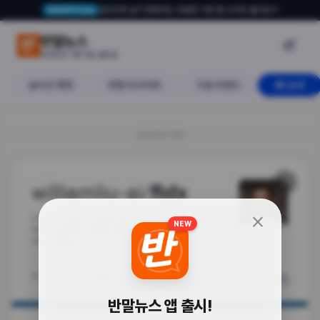
알아두면 삶이 편해지는 유용한 다른 앱·사이트 둘러보기
USERTO.me
쿼리 날릴 때 LLM 안 쓴다! SQLi
반말뉴스

2026년 7월 5일 일요일
실시간 랭킹
반말 인사이트
구글 트렌드
AI 소식
20260705
🔗
도구
close
NEW
반말뉴스 앱 출시!