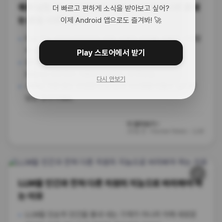
쿼리 날릴 때 LLM 안 쓴다! SQLite 파일 하나로 끝내
더 빠르고 편하게 소식을 받아보고 싶어?
는 로컬 시맨틱 검색
이제 Android 앱으로도 즐겨봐! 🚀
Fidx라는 라이브러리인데, 로컬 시맨틱 검색을 가볍게 구현할
수 있게 도와줘.
Play 스토어에서 받기
검색 쿼리를 던질 때 무거운 LLM을 매번 호출하지 않고
SQLite 내부에서 가볍게 처리하는 게 특징임.
다시 안보기
서버비 걱정 없는 초경량 로컬 검색 시스템을 만들고 싶다면
당장 츄라이해봐.
더 알아보기 ›
32일 전
·
Hacker News - LLM
🔗
트렌드
LLM을 인간과 전혀 다른 차원의 지능으로 바라봐야 하
는 이유
LLM을 단순히 인간을 흉내 내는 기계가 아니라 아예 새로운