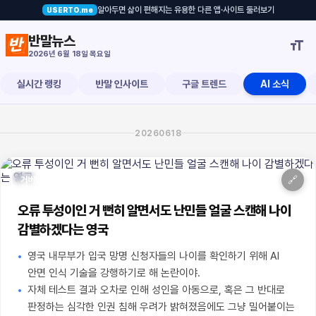
알아두면 삶이 편해지는 유용한 다른 앱·사이트 둘러보기
USERTO.me
민들 얼굴 스캔해 나이 감별하겠다는 
반말뉴스

2026년 6월 18일 목요일
실시간 랭킹
반말 인사이트
구글 트렌드
AI 소식
20260618
🔗
거버넌스
오류 투성이인 거 뻔히 알면서도 난민들 얼굴 스캔해 나이
감별하겠다는 영국
영국 내무부가 입국 망명 신청자들의 나이를 확인하기 위해 AI
안면 인식 기술을 강행하기로 해 논란이야.
자체 테스트 결과 오차로 인해 성인을 아동으로, 혹은 그 반대로
판정하는 심각한 인권 침해 우려가 밝혀졌음에도 그냥 밀어붙이는