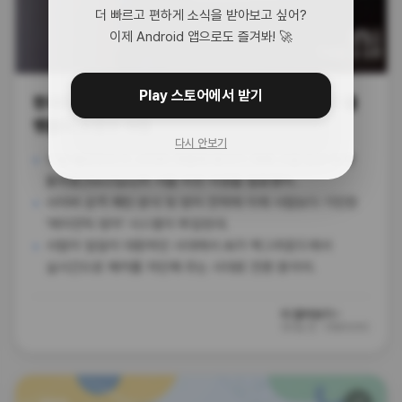
더 빠르고 편하게 소식을 받아보고 싶어?
이제 Android 앱으로도 즐겨봐! 🚀
Play 스토어에서 받기
한국이 사이버 해킹 표적 세계 3위라고? 구글 보안 플
랫폼의 소방수 자청
다시 안보기
구글 클라우드가 사이버 위협에 맞서기 위해 구글 보안 운영
플랫폼(SecOps)의 서울 리전 지원을 발표했어.
사이버 공격 패턴 분석 및 방어 전략에 이제 사람보다 기민한
'에이전틱 방어' 시스템이 투입된대.
사람이 일일이 대응하던 시대에서 AI가 백그라운드에서
실시간으로 해커를 차단해 주는 시대로 전환 중이야.
더 알아보기 ›
50일 전
·
더에이아이