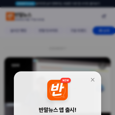
알아두면 삶이 편해지는 유용한 다른 앱·사이트 둘러보기
USERTO.me
한국이 사이버 해킹 표적 세계 3위라
반말뉴스

2026년 6월 17일 수요일
실시간 랭킹
반말 인사이트
구글 트렌드
AI 소식
20260617
🔗
인프라
close
NEW
반말뉴스 앱 출시!