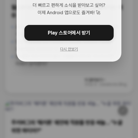
더 빠르고 편하게 소식을 받아보고 싶어?
월스트리트 출신들이 데이터 플랫폼으로 몰려가는 이
이제 Android 앱으로도 즐겨봐! 🚀
유
금융권 에이스들이 요즘 데이터브릭스 같은 데이터 플랫폼
Play 스토어에서 받기
기업으로 대거 이동 중이래.
단순한 이직을 넘어 데이터가 세상을 지배하는 시대를
선점하려는 움직임인 듯.
다시 안보기
돈 냄새 기가 막히게 맡는 사람들이 어디로 가는지 보면
미래가 보이겠지?
더 알아보기 ›
55일 전
·
Databricks Blog
🔗
커뮤니티
주커버그의 '해커톤' 제안에 직원들 반응 싸늘... "누굴
위한 파티야?"