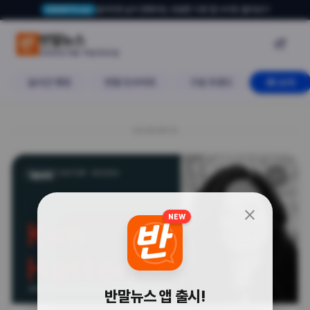
알아두면 삶이 편해지는 유용한 다른 앱·사이트 둘러보기
USERTO.me
월스트리트 출신들이 데이터 플랫폼
반말뉴스

2026년 6월 13일 토요일
실시간 랭킹
반말 인사이트
구글 트렌드
AI 소식
20260613
🔗
데이터
close
NEW
반말뉴스 앱 출시!