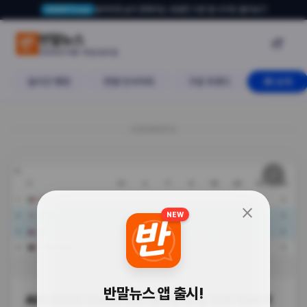
알아두면 삶이 편해지는 유용한 다른 앱·사이트 둘러보기
USERTO.me
AI가 잡아낸 10cm! 한국 월드컵 첫 
반말뉴스

2026년 6월 12일 금요일
실시간 랭킹
반말 인사이트
구글 트렌드
AI 소식
20260612
🔗
트렌드
close
NEW
반말뉴스 앱 출시!
AI가 잡아낸 10cm! 한국 월드컵 첫 승 뒤엔 '갓AI'가