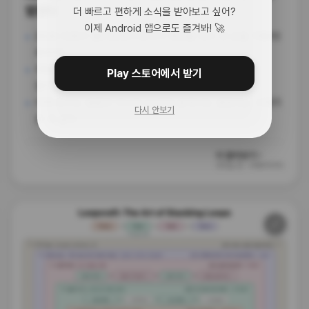
있었다
더 빠르고 편하게 소식을 받아보고 싶어?
이제 Android 앱으로도 즐겨봐! 🚀
2026 북중미 월드컵에서 한국이 체코를 꺾고 첫 승을 거뒀어!
축하해!
위험했던 오프사이드 상황을 AI가 소수점 단위로 정확히
Play 스토어에서 받기
잡아내서 실점을 막았거든.
이제 축구는 발끝만 아니라 AI 판독 끝에서도 결정되는 시대가
다시 안보기
온 것 같아.
더 알아보기 ›
55일 전
·
더에이아이
🔗
알고리즘