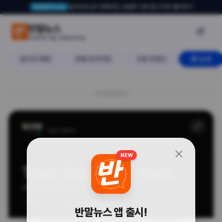
알아두면 삶이 편해지는 유용한 다른 앱·사이트 둘러보기
USERTO.me
LLM을 제대로 이해하고 싶어? 선
반말뉴스

2026년 5월 23일 토요일
실시간 랭킹
반말 인사이트
구글 트렌드
AI 소식
20260523
🔗
알고리즘
close
NEW
반말뉴스 앱 출시!