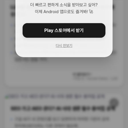
더 빠르고 편하게 소식을 받아보고 싶어?
LLM을 제대로 이해하고 싶어? 선형대수부터 다시 배
이제 Android 앱으로도 즐겨봐! 🚀
우자고!
LLM의 작동 원리인 선형대수를 아주 쉽게 풀어낸 인터랙티브
Play 스토어에서 받기
가이드가 나와서 화제야.
복잡한 수식 대신 눈으로 보고 직접 만질 수 있는 방식으로
설명해줘서 문과생도 충분히 이해할 수 있어.
다시 안보기
AI의 뇌 구조가 어떻게 생겼는지 진짜 궁금하다면 이보다 좋은
입문서는 없을 거야.
더 알아보기 ›
76일 전
·
Hacker News - LLM
🔗
생산성
SEO 가고 AEO 온다? AI 시대 생존 필수 용어집 공개
구글 AI가 내 콘텐츠를 읽고 답변하게 하려면 기존의 검색
최적화(SEO)와는 다른 전략이 필요해.