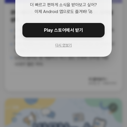
더 빠르고 편하게 소식을 받아보고 싶어?
이제 Android 앱으로도 즐겨봐! 🚀
코딩 에이전트가 내 폰 안으로! 오픈AI 코덱스 모바일
상륙
Play 스토어에서 받기
오픈AI가 자율 코딩 에이전트 '코덱스'를 챗GPT 모바일 앱에
통합해버렸어.
이제 침대에 누워서 스마트폰으로 AI가 코딩하는 걸 지휘하고
다시 안보기
수정할 수 있어.
노트북 없이도 앱 개발하고 버그 잡는 진정한 모바일 개발
시대가 열린 거야.
더 알아보기 ›
84일 전
·
더에이아이
🔗
모델