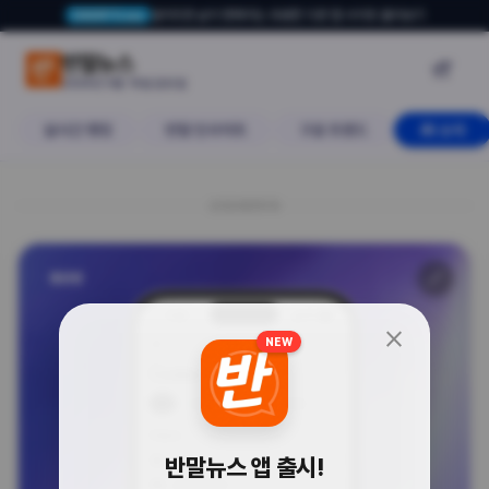
알아두면 삶이 편해지는 유용한 다른 앱·사이트 둘러보기
USERTO.me
코딩 에이전트가 내 폰 안으로! 오픈
반말뉴스

2026년 5월 15일 금요일
실시간 랭킹
반말 인사이트
구글 트렌드
AI 소식
20260515
🔗
생산성
close
NEW
반말뉴스 앱 출시!