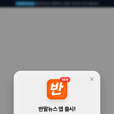
알아두면 삶이 편해지는 유용한 다른 앱·사이트 둘러보기
USERTO.me
close
NEW
🧐
반말뉴스 앱 출시!