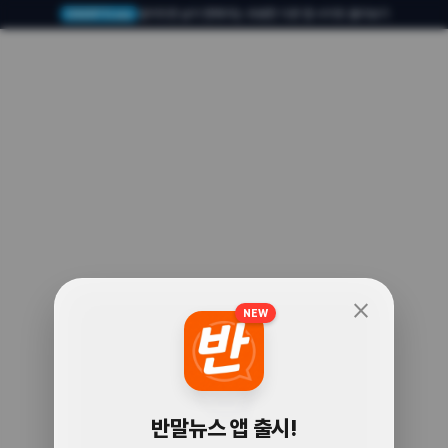
알아두면 삶이 편해지는 유용한 다른 앱·사이트 둘러보기
USERTO.me
close
NEW
🧐
반말뉴스 앱 출시!