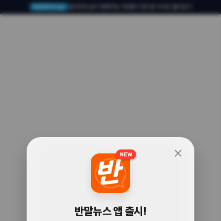
알아두면 삶이 편해지는 유용한 다른 앱·사이트 둘러보기
USERTO.me
close
NEW
🧐
반말뉴스 앱 출시!