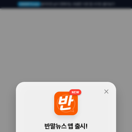
알아두면 삶이 편해지는 유용한 다른 앱·사이트 둘러보기
USERTO.me
close
NEW
🧐
반말뉴스 앱 출시!