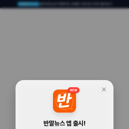
알아두면 삶이 편해지는 유용한 다른 앱·사이트 둘러보기
USERTO.me
close
NEW
🧐
반말뉴스 앱 출시!