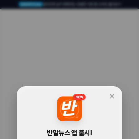
알아두면 삶이 편해지는 유용한 다른 앱·사이트 둘러보기
USERTO.me
close
NEW
🧐
반말뉴스 앱 출시!