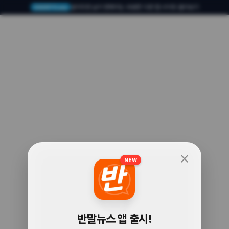
알아두면 삶이 편해지는 유용한 다른 앱·사이트 둘러보기
USERTO.me
close
NEW
🧐
반말뉴스 앱 출시!