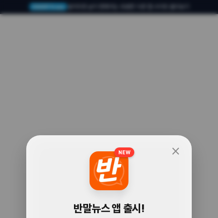
알아두면 삶이 편해지는 유용한 다른 앱·사이트 둘러보기
USERTO.me
close
NEW
🧐
반말뉴스 앱 출시!