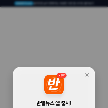
알아두면 삶이 편해지는 유용한 다른 앱·사이트 둘러보기
USERTO.me
close
NEW
🧐
반말뉴스 앱 출시!